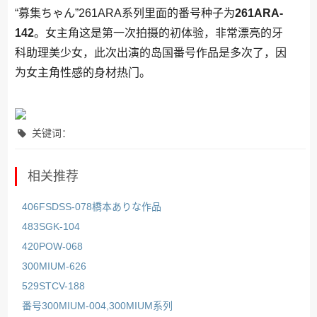
“募集ちゃん”261ARA系列里面的番号种子为
261ARA-
142
。女主角这是第一次拍摄的初体验，非常漂亮的牙
科助理美少女，此次出演的岛国番号作品是多次了，因
为女主角性感的身材热门。
关键词：
相关推荐
406FSDSS-078橋本ありな作品
483SGK-104
420POW-068
300MIUM-626
529STCV-188
番号300MIUM-004,300MIUM系列